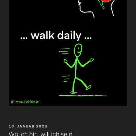
VERÖFFENTLICHT
10. JANUAR 2023
AM
Wo ich bin, will ich sein