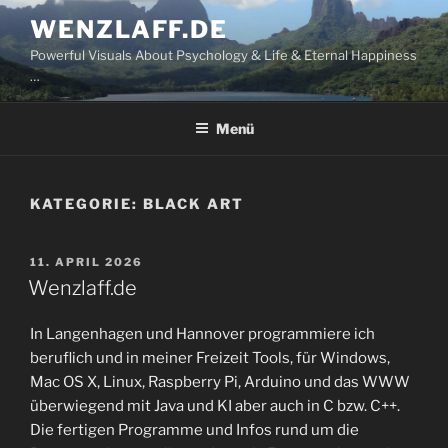
Zum
WENZLAFF.DE
Inhalt
Powerful Visuals About Psychology & Life & Eternal Happiness
springen
…
Menü
KATEGORIE:
BLACK ART
VERÖFFENTLICHT
11. APRIL 2026
AM
Wenzlaff.de
In Langenhagen und Hannover programmiere ich
beruflich und in meiner Freizeit Tools, für Windows,
Mac OS X, Linux, Raspberry Pi, Arduino und das WWW
überwiegend mit Java und KI aber auch in C bzw. C++.
Die fertigen Programme und Infos rund um die