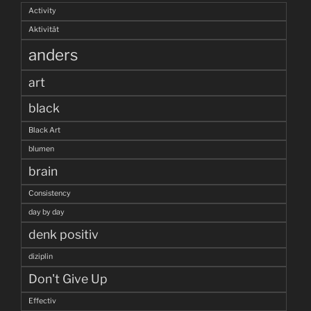
Activity
Aktivität
anders
art
black
Black Art
blumen
brain
Consistency
day by day
denk positiv
diziplin
Don't Give Up
Effectiv