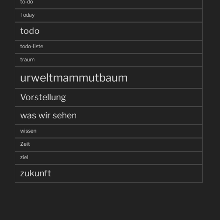
to-do
Today
todo
todo-liste
traum
urweltmammutbaum
Vorstellung
was wir sehen
wissen
Zeit
ziel
zukunft