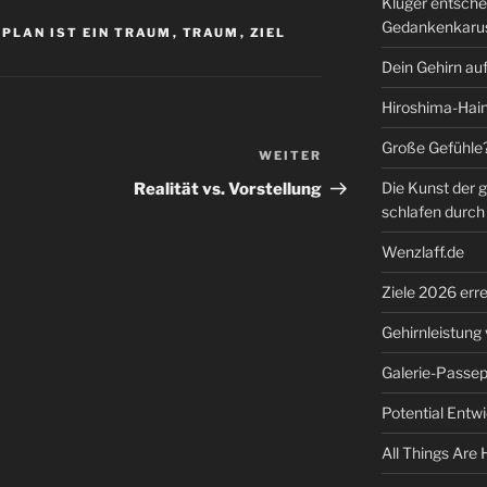
Klüger entsch
Gedankenkarus
 PLAN IST EIN TRAUM
,
TRAUM
,
ZIEL
Dein Gehirn au
Hiroshima-Hai
Große Gefühle? 
WEITER
Nächster
Beitrag
Die Kunst der 
Realität vs. Vorstellung
schlafen durc
Wenzlaff.de
Ziele 2026 err
Gehirnleistung
Galerie-Passepa
Potential Entw
All Things Are 