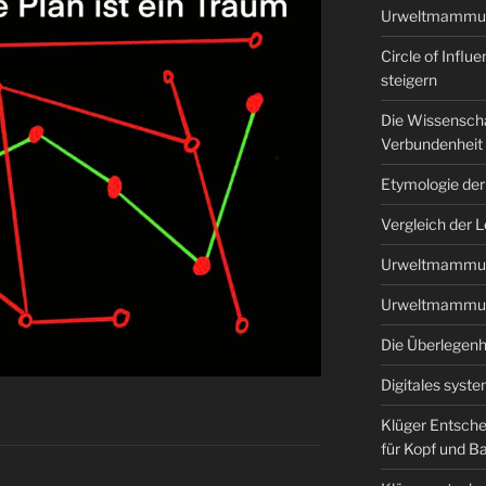
Urweltmammu
Circle of Influ
steigern
Die Wissenscha
Verbundenheit 
Etymologie d
Vergleich der L
Urweltmammu
Urweltmammu
Die Überlegenhe
Digitales syst
Klüger Entsche
für Kopf und B