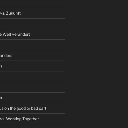
vs. Zukunft
n
ie Welt verändert
 anders
us
n
s on the good or bad part
vs. Working Together