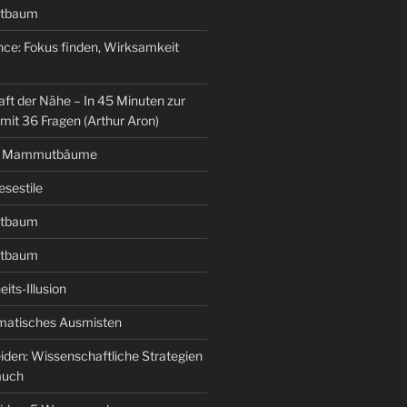
tbaum
ence: Fokus finden, Wirksamkeit
ft der Nähe – In 45 Minuten zur
mit 36 Fragen (Arthur Aron)
er Mammutbäume
esestile
tbaum
tbaum
its-Illusion
ematisches Ausmisten
iden: Wissenschaftliche Strategien
auch