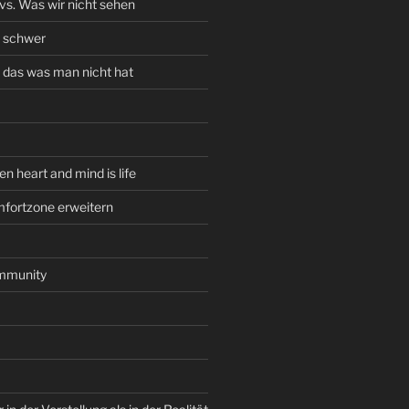
vs. Was wir nicht sehen
t schwer
 das was man nicht hat
 heart and mind is life
fortzone erweitern
mmunity