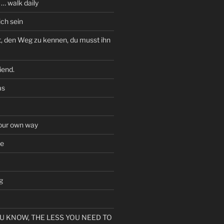
… walk daily
ich sein
t, den Weg zu kennen, du musst ihn
iend.
as
 our own way
ve
g
U KNOW, THE LESS YOU NEED TO