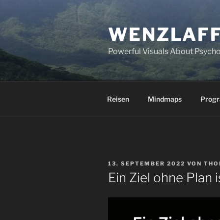
Zum
Inhalt
WENZLAFF
springen
Powerful Visuals About Psycho
Reisen
Mindmaps
Prog
VERÖFFENTLICHT
13. SEPTEMBER 2022
VON
THO
AM
Ein Ziel ohne Plan 