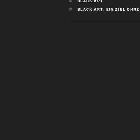
KATEGORIEN
BLACK ART
SCHLAGWÖRTER
BLACK ART
,
EIN ZIEL OHNE
Beitragsnavigation