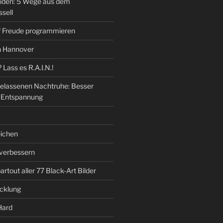
eiden: 5 Wege aus dem
sell
f Freude programmieren
n Hannover
Lass es R.A.I.N.!
gelassenen Nachtruhe: Besser
h Entspannung
eichen
 verbessern
rtout aller 77 Black-Art Bilder
icklung
Hard