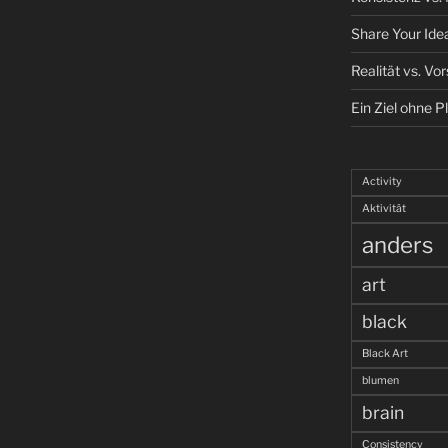
Share Your Ide
Realität vs. Vor
Ein Ziel ohne P
Activity
Aktivität
anders
art
black
Black Art
blumen
brain
Consistency