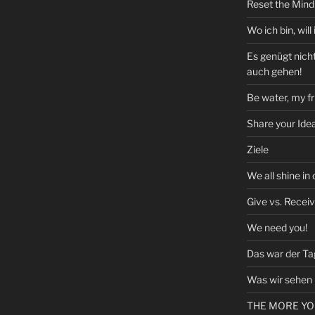
Reset the Mind 
Wo ich bin, will 
Es genügt nich
auch gehen!
Be water, my fr
Share your Ide
Ziele
We all shine in
Give vs. Recei
We need you!
Das war der Ta
Was wir sehen
THE MORE YO