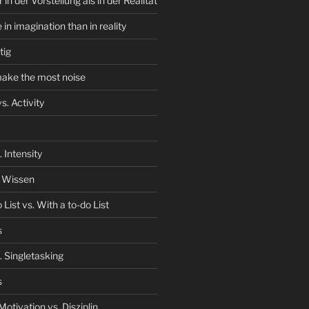
in der Vorstellung als in der Realität
in imagination than in reality
tig
ake the most noise
s. Activity
 Intensity
. Wissen
List vs. With a to-do List
s
. Singletasking
s
Motivation vs. Disziplin