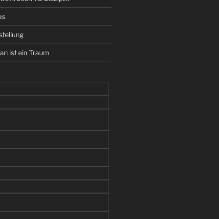
as
stellung
lan ist ein Traum