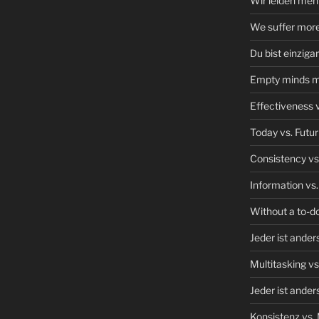
Wir leiden mehr 
We suffer more 
Du bist einzigar
Empty minds m
Effectiveness v
Today vs. Futur
Consistency vs.
Information vs
Without a to-do 
Jeder ist ander
Multitasking vs
Jeder ist ander
Konsistenz vs. 