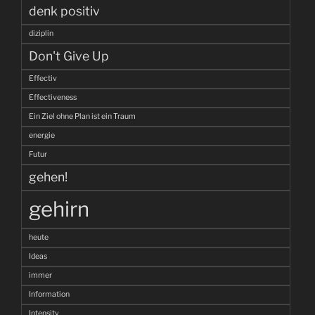
denk positiv
diziplin
Don't Give Up
Effectiv
Effectiveness
Ein Ziel ohne Plan ist ein Traum
energie
Futur
gehen!
gehirn
heute
Ideas
immer
Information
Intensity