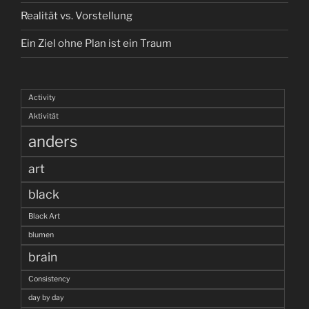
Realität vs. Vorstellung
Ein Ziel ohne Plan ist ein Traum
Activity
Aktivität
anders
art
black
Black Art
blumen
brain
Consistency
day by day