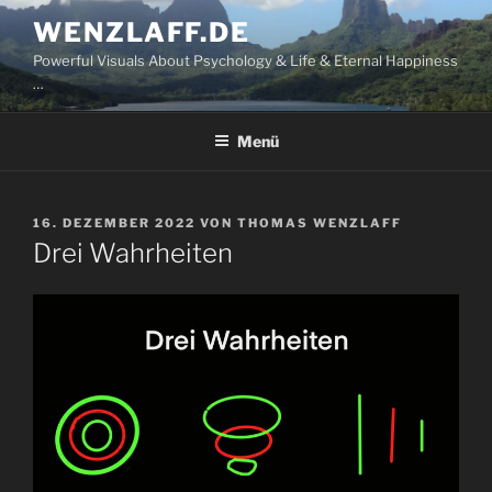
Zum
WENZLAFF.DE
Inhalt
Powerful Visuals About Psychology & Life & Eternal Happiness
springen
…
Menü
VERÖFFENTLICHT
16. DEZEMBER 2022
VON
THOMAS WENZLAFF
AM
Drei Wahrheiten