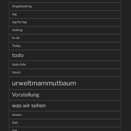
Singletasking
tag
tag für tag
tasking
to-do
Today
todo
todo-liste
traum
urweltmammutbaum
Vorstellung
was wir sehen
wissen
Zeit
ziel