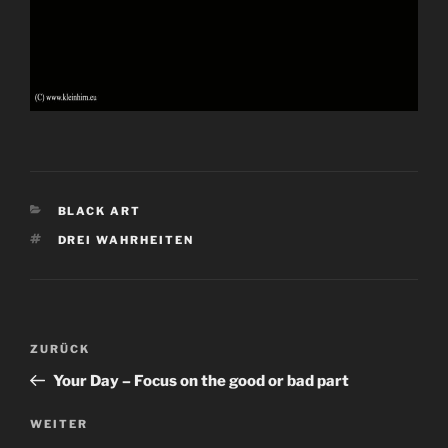
KATEGORIEN
BLACK ART
SCHLAGWÖRTER
DREI WAHRHEITEN
Beitragsnavigation
Vorheriger
ZURÜCK
Beitrag
Your Day – Focus on the good or bad part
Nächster
WEITER