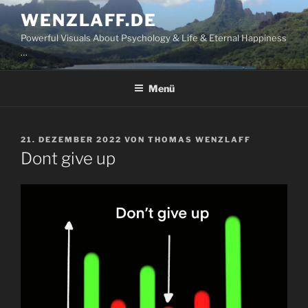
Zum
WENZLAFF.DE
Inhalt
Powerful Visuals About Psychology & Life & Eternal Happiness
springen
…
Menü
VERÖFFENTLICHT
21. DEZEMBER 2022
VON
THOMAS WENZLAFF
AM
Dont give up