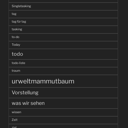
Singletasking
tag
tag für tag
tasking
to-do
Today
todo
todo-liste
traum
urweltmammutbaum
Vorstellung
was wir sehen
wissen
Zeit
ziel