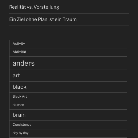
Realität vs. Vorstellung
Ein Ziel ohne Plan ist ein Traum
Activity
Aktivität
anders
art
black
Black Art
blumen
brain
Consistency
day by day