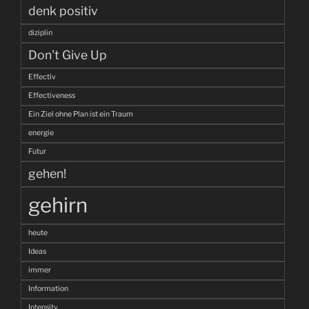
denk positiv
diziplin
Don't Give Up
Effectiv
Effectiveness
Ein Ziel ohne Plan ist ein Traum
energie
Futur
gehen!
gehirn
heute
Ideas
immer
Information
Intensity