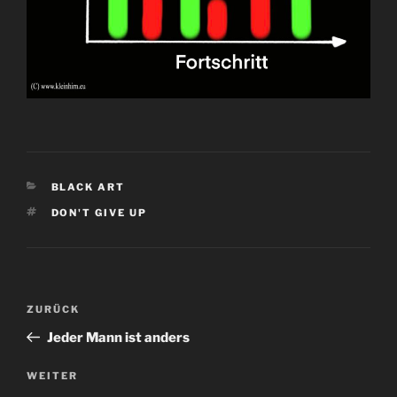
KATEGORIEN
BLACK ART
SCHLAGWÖRTER
DON'T GIVE UP
Beitragsnavigation
Vorheriger
ZURÜCK
Beitrag
Jeder Mann ist anders
Nächster
WEITER