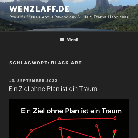
Zum
WENZLAFF.DE
Inhalt
Powerful Visuals About Psychology & Life & Eternal Happiness
springen
…
Menü
SCHLAGWORT:
BLACK ART
VERÖFFENTLICHT
13. SEPTEMBER 2022
AM
Ein Ziel ohne Plan ist ein Traum