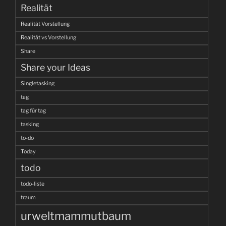
Realität
Realität Vorstellung
Realität vs Vorstellung
Share
Share your Ideas
Singletasking
tag
tag für tag
tasking
to-do
Today
todo
todo-liste
traum
urweltmammutbaum