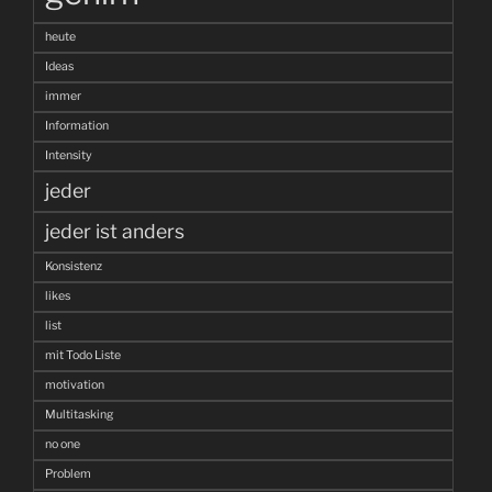
heute
Ideas
immer
Information
Intensity
jeder
jeder ist anders
Konsistenz
likes
list
mit Todo Liste
motivation
Multitasking
no one
Problem