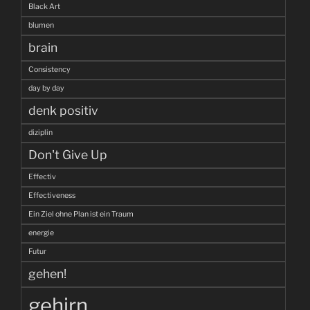
Black Art
blumen
brain
Consistency
day by day
denk positiv
diziplin
Don't Give Up
Effectiv
Effectiveness
Ein Ziel ohne Plan ist ein Traum
energie
Futur
gehen!
gehirn