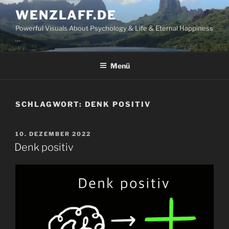
Zum
WENZLAFF.DE
Inhalt
Powerful Visuals About Psychology & Life & Eternal Happiness
springen
…
Menü
SCHLAGWORT:
DENK POSITIV
VERÖFFENTLICHT
10. DEZEMBER 2022
AM
Denk positiv