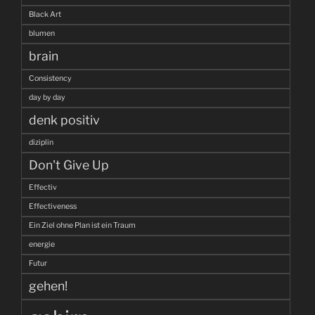
Black Art
blumen
brain
Consistency
day by day
denk positiv
diziplin
Don't Give Up
Effectiv
Effectiveness
Ein Ziel ohne Plan ist ein Traum
energie
Futur
gehen!