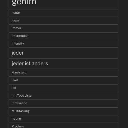
gehirn
heute
Ideas
immer
Information
Intensity
jeder
jeder ist anders
Konsistenz
likes
list
mit Todo Liste
motivation
Multitasking
no one
Problem