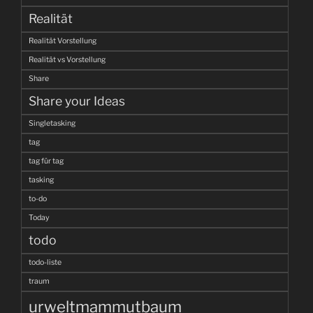
Realität
Realität Vorstellung
Realität vs Vorstellung
Share
Share your Ideas
Singletasking
tag
tag für tag
tasking
to-do
Today
todo
todo-liste
traum
urweltmammutbaum